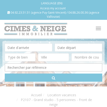
LANGUAGE (EN)
Access my account
04.92.23.51.51 (agence Puy-Saint-Vincent) / 04.88.26.00.36 (agence
Vallouise)
Tog
nav
Accueil
Location vacances
P2107 - Grand studio - 5 personnes - Front de
neige