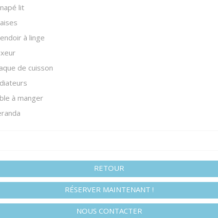
napé lit
aises
endoir à linge
ixeur
aque de cuisson
diateurs
ble à manger
eranda
RETOUR
RÉSERVER MAINTENANT !
NOUS CONTACTER