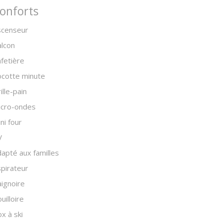
onforts
scenseur
lcon
fetière
ocotte minute
ille-pain
icro-ondes
ni four
V
apté aux familles
pirateur
ignoire
uilloire
x à ski