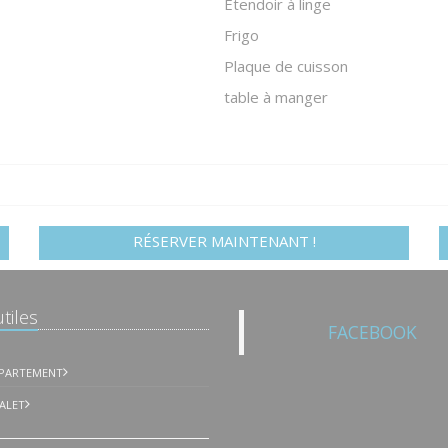
Etendoir à linge
Frigo
Plaque de cuisson
table à manger
RÉSERVER MAINTENANT !
tiles
FACEBOOK
PPARTEMENT
ALET