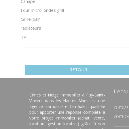
Canapé
Four micro-ondes grill
Grille-pain
radiateurs
TV
RETOUR
Liens u
Cimes et Neige Immobilier à Puy-Saint-
Vincent dans les Hautes Alpes est une
agence immobilière familiale, qualifiée
VENTE A
pour apporter une réponse complète à
VENTE CH
votre projet immobilier (achat, vente,
location, gestion locative) grâce à son