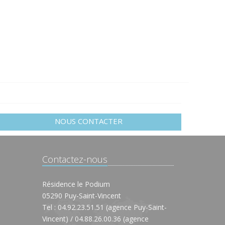
NOUS CONTACTER
Contactez-nous
Résidence le Podium
05290 Puy-Saint-Vincent
Tel : 04.92.23.51.51 (agence Puy-Saint-
Vincent) / 04.88.26.00.36 (agence