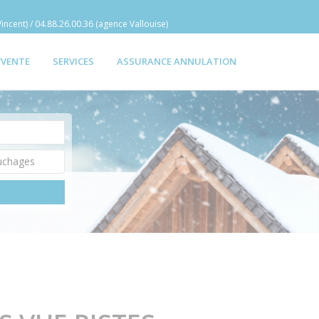
incent) / 04.88.26.00.36 (agence Vallouise)
/VENTE
SERVICES
ASSURANCE ANNULATION