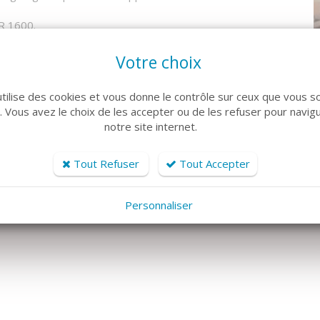
 1600.
ipé pour 5 personnes.
Votre choix
utilise des cookies et vous donne le contrôle sur ceux que vous s
alle de bain et WC indépendant.
r. Vous avez le choix de les accepter ou de les refuser pour navig
notre site internet.
 et le séjour avec une loggia exposée sud, avec une belle
Tout Refuser
Tout Accepter
Personnaliser