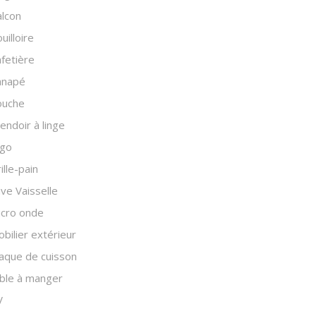
lcon
uilloire
fetière
anapé
ouche
endoir à linge
igo
ille-pain
ve Vaisselle
icro onde
bilier extérieur
aque de cuisson
ble à manger
V