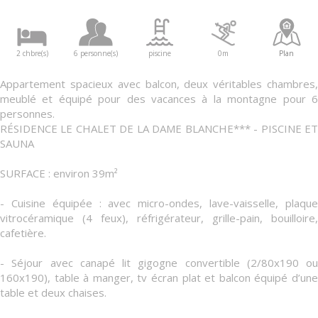
2 chbre(s)
6 personne(s)
piscine
0m
Plan
Appartement spacieux avec balcon, deux véritables chambres,
meublé et équipé pour des vacances à la montagne pour 6
personnes.
RÉSIDENCE LE CHALET DE LA DAME BLANCHE*** - PISCINE ET
SAUNA
SURFACE : environ 39m²
- Cuisine équipée : avec micro-ondes, lave-vaisselle, plaque
vitrocéramique (4 feux), réfrigérateur, grille-pain, bouilloire,
cafetière.
- Séjour avec canapé lit gigogne convertible (2/80x190 ou
160x190), table à manger, tv écran plat et balcon équipé d’une
table et deux chaises.