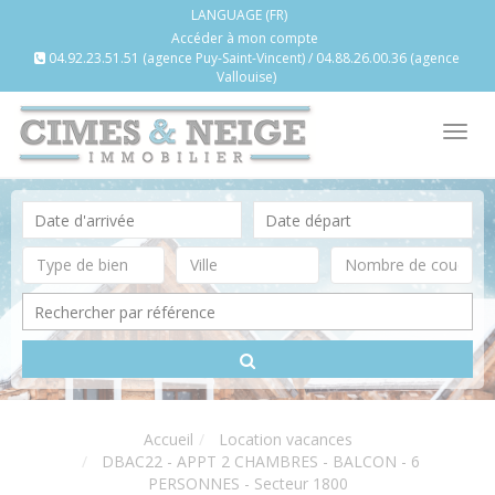
LANGUAGE (FR)
Accéder à mon compte
04.92.23.51.51 (agence Puy-Saint-Vincent) / 04.88.26.00.36 (agence
Vallouise)
Tog
nav
Accueil
Location vacances
DBAC22 - APPT 2 CHAMBRES - BALCON - 6
PERSONNES - Secteur 1800