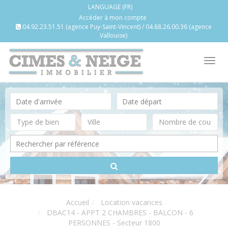
LANGUAGE (FR)
Accéder à mon compte
04.92.23.51.51 (agence Puy-Saint-Vincent) / 04.88.26.00.36 (agence
Vallouise)
Tog
nav
Accueil
Location vacances
DBAC14 - APPT 2 CHAMBRES - BALCON - 6
PERSONNES - Secteur 1800