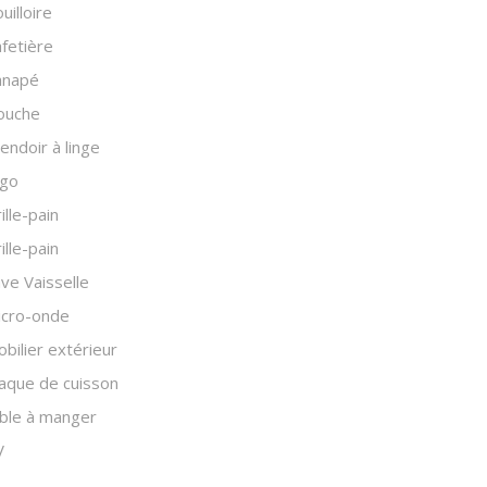
uilloire
fetière
anapé
ouche
endoir à linge
igo
ille-pain
ille-pain
ve Vaisselle
icro-onde
bilier extérieur
aque de cuisson
ble à manger
V