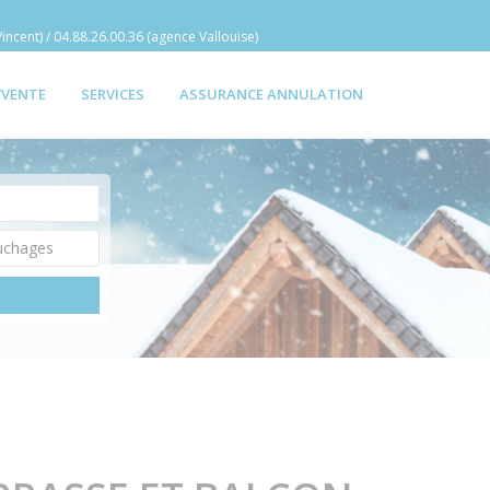
incent) / 04.88.26.00.36 (agence Vallouise)
/VENTE
SERVICES
ASSURANCE ANNULATION