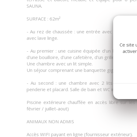
SAUNA.
SURFACE : 62m²
- Au rez de chaussée : une entrée avec placard et
avec lave linge.
Ce site 
- Au premier : une cuisine équipée d'un lave vaissel
active
d'une bouilloire, d'une cafetière, d'un grille pain.
Une chambre avec un lit simple.
Un séjour comprenant une banquette gigogne donnan
- Au second : une chambre avec 2 lits simples, u
penderie et placard. Salle de bain et WC indépendant
Piscine extérieure chauffée en accès libre sur les
février / juillet-aout)
ANIMAUX NON ADMIS
Accès WIFI payant en ligne (fournisseur extérieur).