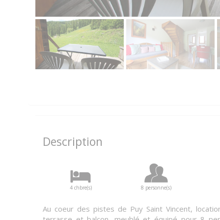
Description
4 chbre(s)
8 personne(s)
Au coeur des pistes de Puy Saint Vincent, locati
terrasse et balcon, meublé et équipé pour 8 