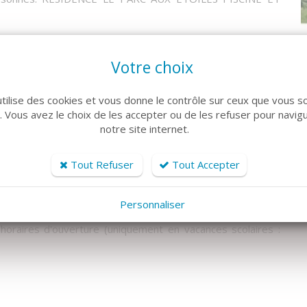
Votre choix
 WC, une chambre avec lit superposé et cabine de douche,
utilise des cookies et vous donne le contrôle sur ceux que vous s
le, de 4 plaques éléctriques, d'un micro onde et mini four,
r. Vous avez le choix de les accepter ou de les refuser pour navig
notre site internet.
t sur une terrasse sud.
Tout Refuser
Tout Accepter
ne chambre avec lit double donnant sur un petit balcon,
.
Personnaliser
 horaires d'ouverture (uniquement en vacances scolaires :