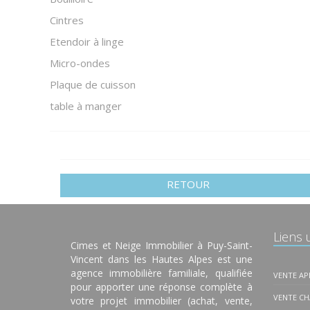
Cintres
Etendoir à linge
Micro-ondes
Plaque de cuisson
table à manger
RETOUR
Liens u
Cimes et Neige Immobilier à Puy-Saint-
Vincent dans les Hautes Alpes est une
agence immobilière familiale, qualifiée
VENTE A
pour apporter une réponse complète à
VENTE CH
votre projet immobilier (achat, vente,