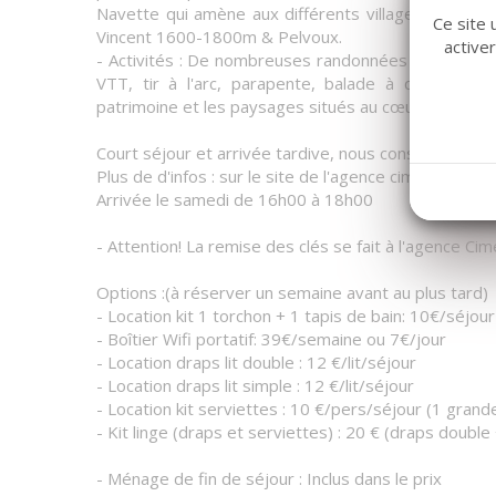
Navette qui amène aux différents villages : Valloui
Ce site 
Vincent 1600-1800m & Pelvoux.
active
- Activités : De nombreuses randonnées à proximités
VTT, tir à l'arc, parapente, balade à cheval, les
patrimoine et les paysages situés au cœur du Parc N
Court séjour et arrivée tardive, nous consulter
Plus de d'infos : sur le site de l'agence cimesetneig
Arrivée le samedi de 16h00 à 18h00
- Attention! La remise des clés se fait à l'agence Ci
Options :(à réserver un semaine avant au plus tard)
- Location kit 1 torchon + 1 tapis de bain: 10€/séjour
- Boîtier Wifi portatif: 39€/semaine ou 7€/jour
- Location draps lit double : 12 €/lit/séjour
- Location draps lit simple : 12 €/lit/séjour
- Location kit serviettes : 10 €/pers/séjour (1 grand
- Kit linge (draps et serviettes) : 20 € (draps double
- Ménage de fin de séjour : Inclus dans le prix