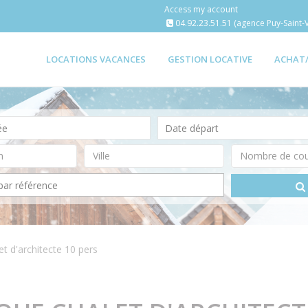
Access my account
04.92.23.51.51 (agence Puy-Saint-V
LOCATIONS VACANCES
GESTION LOCATIVE
ACHAT
t d'architecte 10 pers