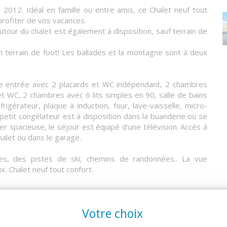
 2012. Idéal en famille ou entre amis, ce Chalet neuf tout
profiter de vos vacances.
autour du chalet est également à disposition, sauf terrain de
n terrain de foot! Les ballades et la montagne sont à deux
de entrée avec 2 placards et WC indépendant, 2 chambres
et WC, 2 chambres avec 6 lits simples en 90, salle de bains
igérateur, plaque à induction, four, lave-vaisselle, micro-
, un petit congélateur est à disposition dans la buanderie où se
r spacieuse, le séjour est équipé d'une télévision. Accès à
halet ou dans le garage.
s, des pistes de ski, chemins de randonnées.. La vue
. Chalet neuf tout confort.
Votre choix
incent 1400m, le chalet est à 2 mins à pied des commerces,