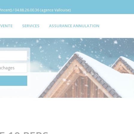
incent) / 04.88.26.00.36 (agence Vallouise)
/VENTE
SERVICES
ASSURANCE ANNULATION