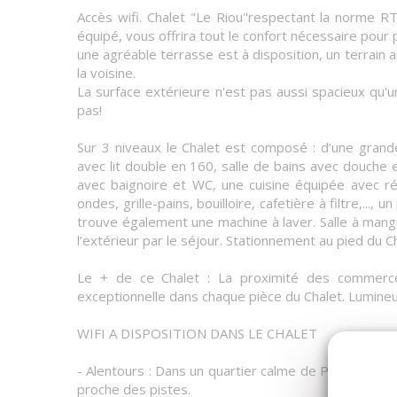
Accès wifi. Chalet "Le Riou"respectant la norme RT
équipé, vous offrira tout le confort nécessaire pour 
une agréable terrasse est à disposition, un terrain 
la voisine.
La surface extérieure n'est pas aussi spacieux qu'u
pas!
Sur 3 niveaux le Chalet est composé : d’une gran
avec lit double en 160, salle de bains avec douche 
avec baignoire et WC, une cuisine équipée avec réfr
ondes, grille-pains, bouilloire, cafetière à filtre,...
trouve également une machine à laver. Salle à mange
l’extérieur par le séjour. Stationnement au pied du C
Le + de ce Chalet : La proximité des commerce
exceptionnelle dans chaque pièce du Chalet. Lumineux
WIFI A DISPOSITION DANS LE CHALET
- Alentours : Dans un quartier calme de Puy-Saint-V
proche des pistes.