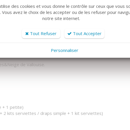
se, Les Vigneaux, L'Argentière et aux stations de Puy Saint
utilise des cookies et vous donne le contrôle sur ceux que vous s
r. Vous avez le choix de les accepter ou de les refuser pour navig
 (Glacier blanc et noir, le Lac de l'Eychauda…), chemins de
notre site internet.
 marchés des artisans, expositions,... venez découvrir le
ational des Écrins.
Tout Refuser
Tout Accepter
e.com
Personnaliser
mes&Neige de Vallouise.
e + 1 petite)
 + 2 kits serviettes / draps simple + 1 kit serviettes)