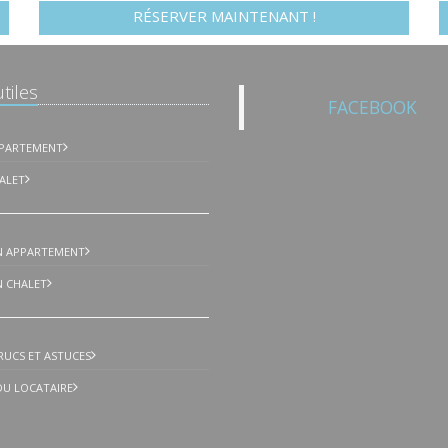
RÉSERVER MAINTENANT !
tiles
FACEBOOK
PPARTEMENT
ALET
N APPARTEMENT
 CHALET
TRUCS ET ASTUCES
 DU LOCATAIRE