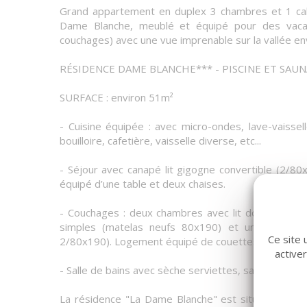
Grand appartement en duplex 3 chambres et 1 cabi
Dame Blanche, meublé et équipé pour des vacan
couchages) avec une vue imprenable sur la vallée en
RÉSIDENCE DAME BLANCHE*** - PISCINE ET SAUN
SURFACE : environ 51m²
- Cuisine équipée : avec micro-ondes, lave-vaisselle
bouilloire, cafetière, vaisselle diverse, etc...
- Séjour avec canapé lit gigogne convertible (2/80
équipé d’une table et deux chaises.
- Couchages : deux chambres avec lit double (mate
simples (matelas neufs 80x190) et un BZ (doub
Ce site 
2/80x190). Logement équipé de couettes et oreille
active
- Salle de bains avec sèche serviettes, salle d'eau 
La résidence "La Dame Blanche" est située dans la 