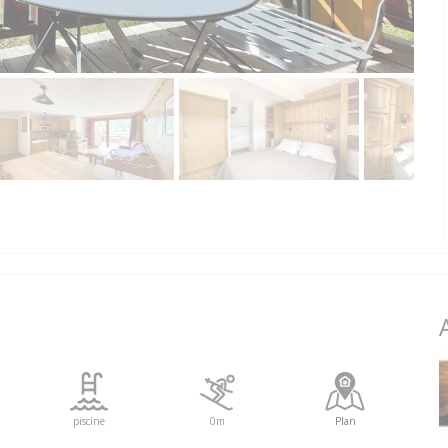
piscine
0m
Plan