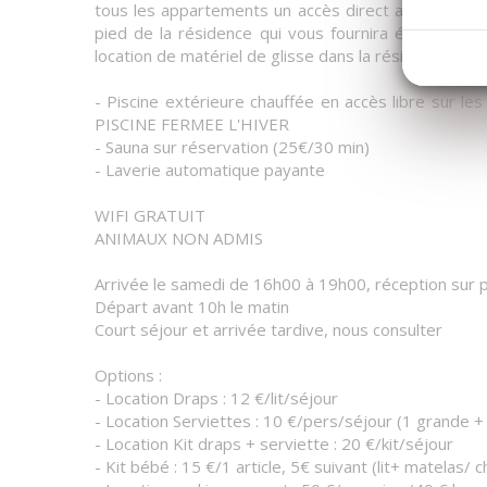
tous les appartements un accès direct aux pistes d
pied de la résidence qui vous fournira également l
location de matériel de glisse dans la résidence.
- Piscine extérieure chauffée en accès libre sur le
PISCINE FERMEE L'HIVER
- Sauna sur réservation (25€/30 min)
- Laverie automatique payante
WIFI GRATUIT
ANIMAUX NON ADMIS
Arrivée le samedi de 16h00 à 19h00, réception sur p
Départ avant 10h le matin
Court séjour et arrivée tardive, nous consulter
Options :
- Location Draps : 12 €/lit/séjour
- Location Serviettes : 10 €/pers/séjour (1 grande + 
- Location Kit draps + serviette : 20 €/kit/séjour
- Kit bébé : 15 €/1 article, 5€ suivant (lit+ matelas/ 