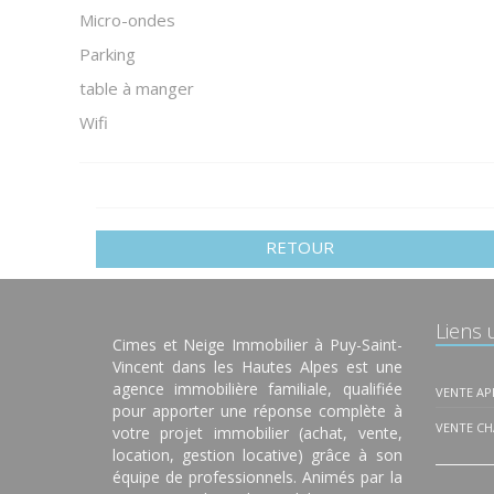
Micro-ondes
Parking
table à manger
Wifi
RETOUR
Liens u
Cimes et Neige Immobilier à Puy-Saint-
Vincent dans les Hautes Alpes est une
agence immobilière familiale, qualifiée
VENTE A
pour apporter une réponse complète à
VENTE CH
votre projet immobilier (achat, vente,
location, gestion locative) grâce à son
équipe de professionnels. Animés par la