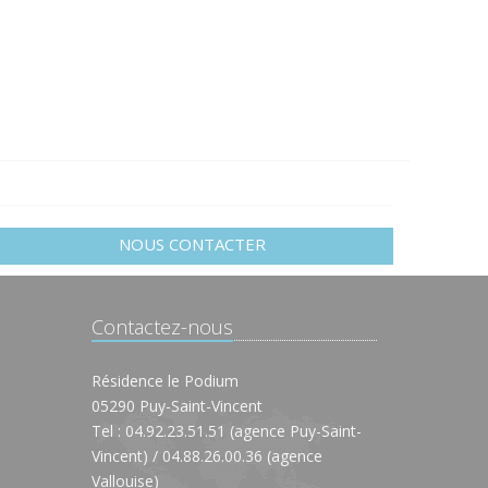
NOUS CONTACTER
Contactez-nous
Résidence le Podium
05290 Puy-Saint-Vincent
Tel : 04.92.23.51.51 (agence Puy-Saint-
Vincent) / 04.88.26.00.36 (agence
Vallouise)