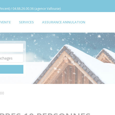
incent) / 04.88.26.00.36 (agence Vallouise)
/VENTE
SERVICES
ASSURANCE ANNULATION
800