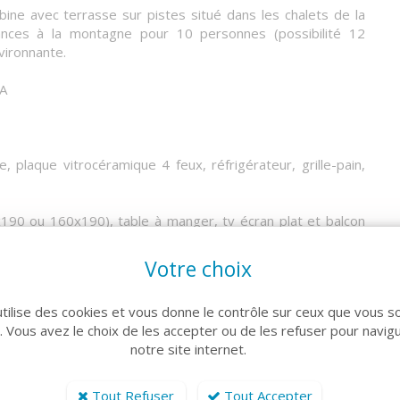
ne avec terrasse sur pistes situé dans les chalets de la
ces à la montagne pour 10 personnes (possibilité 12
vironnante.
A
, plaque vitrocéramique 4 feux, réfrigérateur, grille-pain,
x190 ou 160x190), table à manger, tv écran plat et balcon
Votre choix
las neufs 2/140x190), à l'étage : une chambre avec 2 lits
le) et une cabine avec lits superposés (matelas neufs
utilise des cookies et vous donne le contrôle sur ceux que vous s
rs 60x60.
r. Vous avez le choix de les accepter ou de les refuser pour navig
notre site internet.
et WC indépendant.
partie supérieure de Puy Saint Vincent 1800. Elle offre à
Tout Refuser
Tout Accepter