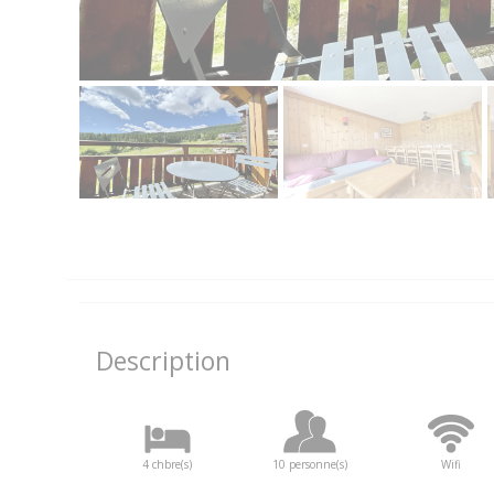
Description
4 chbre(s)
10 personne(s)
Wifi