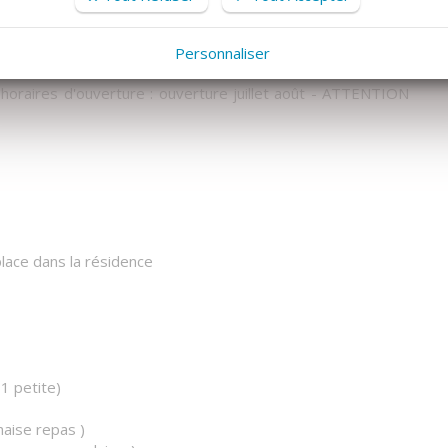
e ski. Vous apprécierez le restaurant snack boulangerie au
’épicerie de premières nécessité, ainsi que le magasin de
Personnaliser
s horaires d'ouverture : ouverture juillet août - ATTENTION
lace dans la résidence
1 petite)
chaise repas )