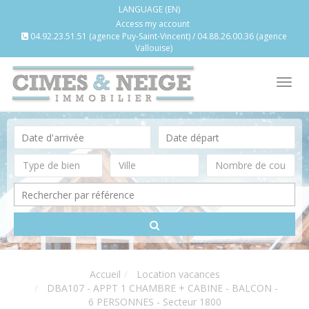
LANGUAGE (EN)
Access my account
04.92.23.51.51 (agence Puy-Saint-Vincent) / 04.88.26.00.36 (agence
Vallouise)
Tog
nav
Accueil
Location vacances
DBA107 - APPT 1 CHAMBRE + CABINE - BALCON -
6 PERSONNES - Secteur 1800