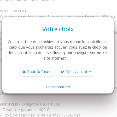
WIFI GRATUIT
Animaux acceptés (max 1 animal par appartement, 60€ par
séjour)
Votre choix
Arrivée le samedi de 16h00 à 19h00, réception sur place dans la
résidence
Ce site utilise des cookies et vous donne le contrôle sur
Départ avant 10h le matin
ceux que vous souhaitez activer. Vous avez le choix de
Court séjour et arrivée tardive, nous consulter
les accepter ou de les refuser pour naviguer sur notre
site internet.
Options :
- Location Draps : 12 €/lit/séjour
- Location Serviettes : 10 €/pers/séjour (1 grande + 1 petite)
Tout Refuser
Tout Accepter
- Location Kit draps + serviette : 20 €/kit/séjour
- Kit bébé : 15 €/1 article, 5€ suivant (lit+ matelas/ chaise repas )
Personnaliser
- Location parking couvert : 50 €/semaine (40 € hors vacances
scolaires)
Non inclus - Obligatoire à l'arrivée :
- Dépôt de garantie : 400 €
- Taxe de séjour (plus de 18 ans): 1,76€/nuit