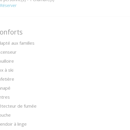
Réserver
onforts
apté aux familles
scenseur
uilloire
x à ski
fetière
anapé
ntres
étecteur de fumée
ouche
endoir à linge