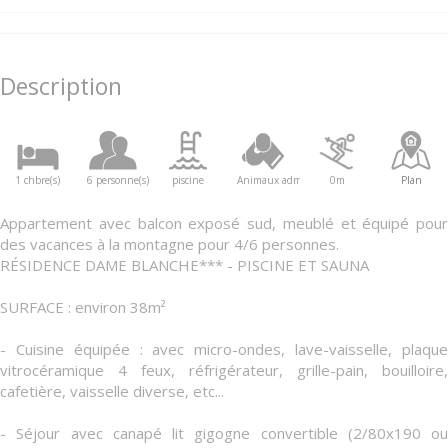
Description
1 chbre(s)
6 personne(s)
piscine
Animaux admis
0m
Plan
Appartement avec balcon exposé sud, meublé et équipé pour
des vacances à la montagne pour 4/6 personnes.
RÉSIDENCE DAME BLANCHE*** - PISCINE ET SAUNA
SURFACE : environ 38m²
- Cuisine équipée : avec micro-ondes, lave-vaisselle, plaque
vitrocéramique 4 feux, réfrigérateur, grille-pain, bouilloire,
cafetière, vaisselle diverse, etc...
- Séjour avec canapé lit gigogne convertible (2/80x190 ou