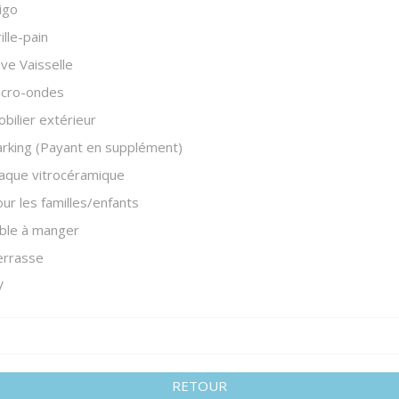
igo
ille-pain
ve Vaisselle
icro-ondes
bilier extérieur
rking (Payant en supplément)
aque vitrocéramique
ur les familles/enfants
ble à manger
errasse
V
RETOUR