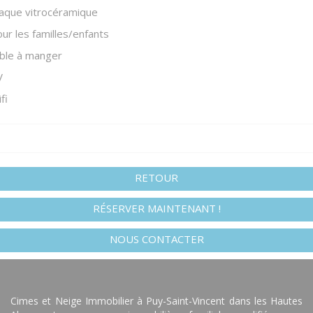
aque vitrocéramique
ur les familles/enfants
ble à manger
V
fi
RETOUR
RÉSERVER MAINTENANT !
NOUS CONTACTER
Cimes et Neige Immobilier à Puy-Saint-Vincent dans les Hautes