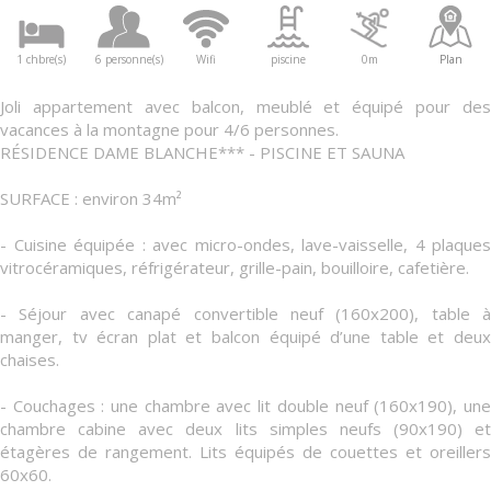
1 chbre(s)
6 personne(s)
Wifi
piscine
0m
Plan
Joli appartement avec balcon, meublé et équipé pour des
vacances à la montagne pour 4/6 personnes.
RÉSIDENCE DAME BLANCHE*** - PISCINE ET SAUNA
SURFACE : environ 34m²
- Cuisine équipée : avec micro-ondes, lave-vaisselle, 4 plaques
vitrocéramiques, réfrigérateur, grille-pain, bouilloire, cafetière.
- Séjour avec canapé convertible neuf (160x200), table à
manger, tv écran plat et balcon équipé d’une table et deux
chaises.
- Couchages : une chambre avec lit double neuf (160x190), une
chambre cabine avec deux lits simples neufs (90x190) et
étagères de rangement. Lits équipés de couettes et oreillers
60x60.