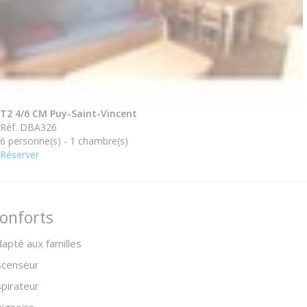
T2 4/6 CM Puy-Saint-Vincent
Réf. DBA326
6 personne(s) - 1 chambre(s)
Réserver
onforts
apté aux familles
scenseur
pirateur
ignoire