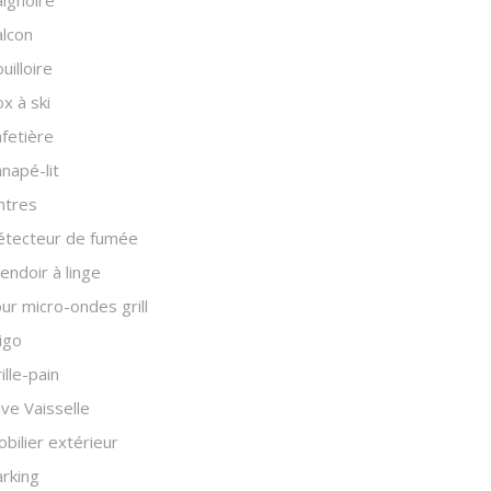
lcon
uilloire
x à ski
fetière
napé-lit
ntres
étecteur de fumée
endoir à linge
ur micro-ondes grill
igo
ille-pain
ve Vaisselle
bilier extérieur
rking