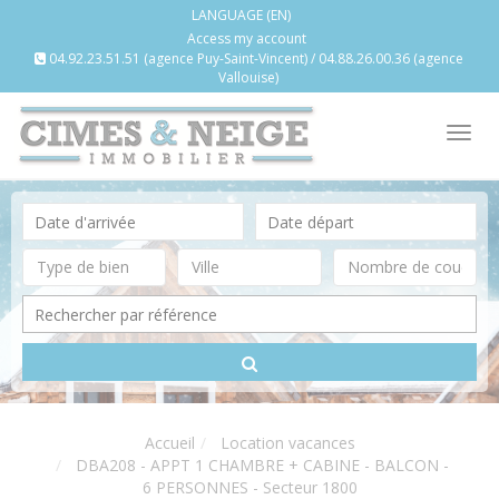
LANGUAGE (EN)
Access my account
04.92.23.51.51 (agence Puy-Saint-Vincent) / 04.88.26.00.36 (agence
Vallouise)
Tog
nav
Accueil
Location vacances
DBA208 - APPT 1 CHAMBRE + CABINE - BALCON -
6 PERSONNES - Secteur 1800