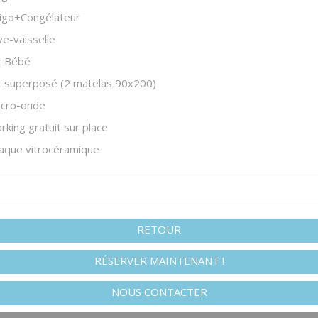
rigo+Congélateur
ve-vaisselle
t Bébé
t superposé (2 matelas 90x200)
icro-onde
rking gratuit sur place
aque vitrocéramique
RETOUR
RÉSERVER MAINTENANT !
NOUS CONTACTER