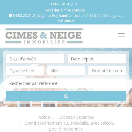
LANGUAGE (FR)
Accéder à mon compte
04.92.23.51.51 (agence Puy-Saint-Vincent) / 04.88.26.00.36 (agence
Vallouise)
Tog
nav
Accueil
Location vacances
Grand appartement T3, ensoleillé, avec balcon,
pour 6 personnes