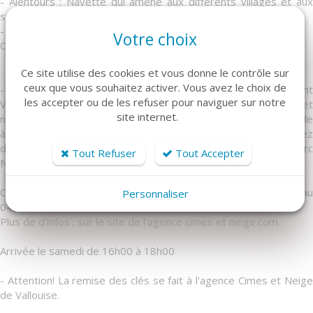
- Alentours : Navette qui amène aux différents villages et aux
stations de Puy Saint Vincent & Pelvoux.
- Jolie village de Vallouise à 5 min en voiture.
Votre choix
Commerces à proximité en 10 minutes à pied (900m).
Ce site utilise des cookies et vous donne le contrôle sur
ceux que vous souhaitez activer. Vous avez le choix de
- Activités : Ski de fond, pistes de luge, stations de ski Puy Saint
les accepter ou de les refuser pour naviguer sur notre
Vincent & Pelvoux. De nombreuses randonnées (Glacier blanc et
site internet.
noir, le Lac de l'Eychauda…), chemins de VTT, parapente, balade
à cheval, les marchés des artisans, expositions,... venez
découvrir le patrimoine et les paysages situés au cœur du Parc
Tout Refuser
Tout Accepter
National des Écrins.
Court séjour et arrivée tardive, nous consulter au
Personnaliser
04.88.26.00.36.
Plus de d'infos : sur le site de l'agence cimes et neige.com
Arrivée le samedi de 16h00 à 18h00
- Attention! La remise des clés se fait à l'agence Cimes et Neige
de Vallouise.