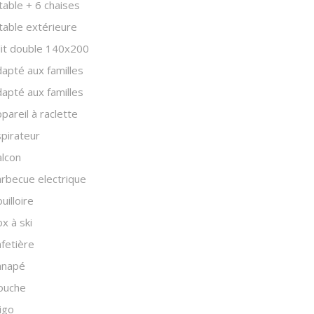
table + 6 chaises
table extérieure
lit double 140x200
apté aux familles
apté aux familles
pareil à raclette
pirateur
lcon
rbecue electrique
uilloire
x à ski
fetière
anapé
ouche
igo