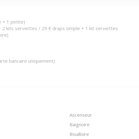
e + 1 petite)
+ 2 kits serviettes / 29 € draps simple + 1 kit serviettes
oire)
arte bancaire uniquement)
Ascenseur
Baignoire
Bouilloire