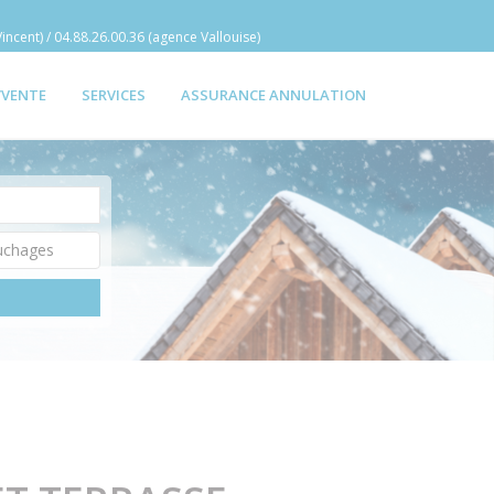
incent) / 04.88.26.00.36 (agence Vallouise)
/VENTE
SERVICES
ASSURANCE ANNULATION