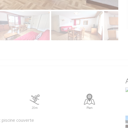
20m
Plan
piscine couverte