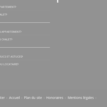
PPARTEMENT
ALET
N APPARTEMENT
 CHALET
TRUCS ET ASTUCES
 DU LOCATAIRE
xter
-
Accueil
-
Plan du site
-
Honoraires
-
Mentions légales
-