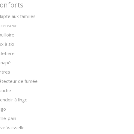
onforts
apté aux familles
scenseur
uilloire
x à ski
fetière
anapé
ntres
étecteur de fumée
ouche
endoir à linge
igo
ille-pain
ve Vaisselle