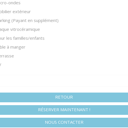
icro-ondes
bilier extérieur
rking (Payant en supplément)
aque vitrocéramique
ur les familles/enfants
ble à manger
errasse
V
RETOUR
RÉSERVER MAINTENANT !
NOUS CONTACTER