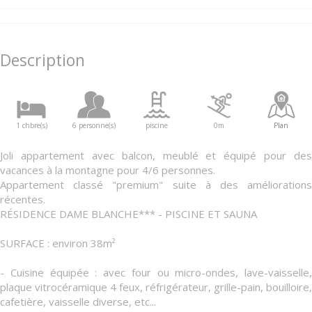
Description
1 chbre(s)
6 personne(s)
piscine
0m
Plan
Joli appartement avec balcon, meublé et équipé pour des
vacances à la montagne pour 4/6 personnes.
Appartement classé "premium" suite à des améliorations
récentes.
RÉSIDENCE DAME BLANCHE*** - PISCINE ET SAUNA
SURFACE : environ 38m²
- Cuisine équipée : avec four ou micro-ondes, lave-vaisselle,
plaque vitrocéramique 4 feux, réfrigérateur, grille-pain, bouilloire,
cafetière, vaisselle diverse, etc...