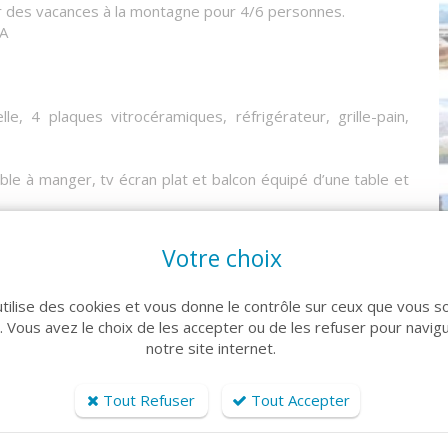
r des vacances à la montagne pour 4/6 personnes.
A
le, 4 plaques vitrocéramiques, réfrigérateur, grille-pain,
ble à manger, tv écran plat et balcon équipé d’une table et
60x190), une chambre cabine avec deux lits simples neufs
Votre choix
 couettes et oreillers 60x60.
utilise des cookies et vous donne le contrôle sur ceux que vous s
r. Vous avez le choix de les accepter ou de les refuser pour navig
partie supérieure de Puy Saint Vincent 1800. Elle offre à
notre site internet.
e ski. Vous apprécierez le restaurant snack boulangerie au
’épicerie de premières nécessité, ainsi que le magasin de
Tout Refuser
Tout Accepter