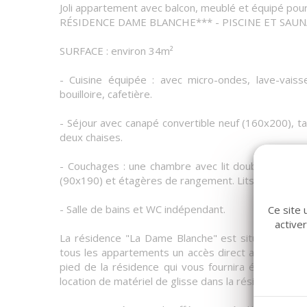
Joli appartement avec balcon, meublé et équipé pou
RÉSIDENCE DAME BLANCHE*** - PISCINE ET SAUN
SURFACE : environ 34m²
- Cuisine équipée : avec micro-ondes, lave-vaissel
bouilloire, cafetière.
- Séjour avec canapé convertible neuf (160x200), ta
deux chaises.
- Couchages : une chambre avec lit double neuf (1
(90x190) et étagères de rangement. Lits équipés de
- Salle de bains et WC indépendant.
Ce site 
active
La résidence "La Dame Blanche" est située dans la 
tous les appartements un accès direct aux pistes d
pied de la résidence qui vous fournira également l
location de matériel de glisse dans la résidence.