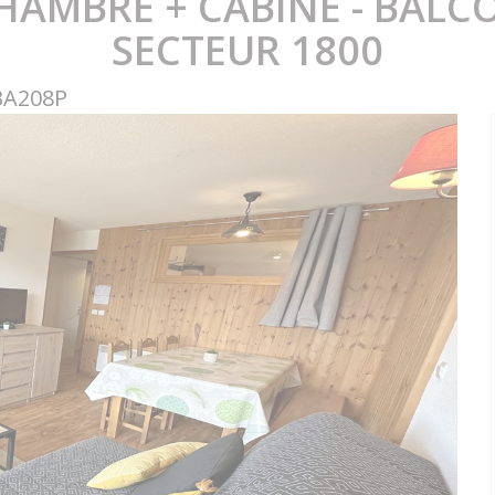
CHAMBRE + CABINE - BALCO
SECTEUR 1800
BA208P