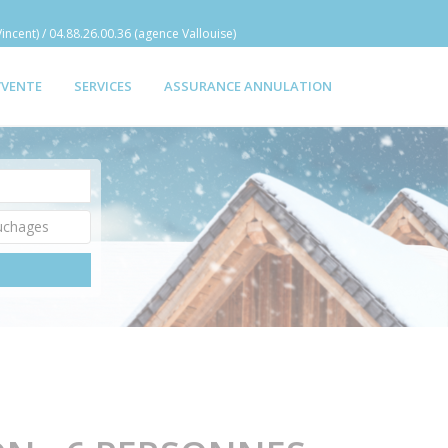
incent) / 04.88.26.00.36 (agence Vallouise)
/VENTE
SERVICES
ASSURANCE ANNULATION