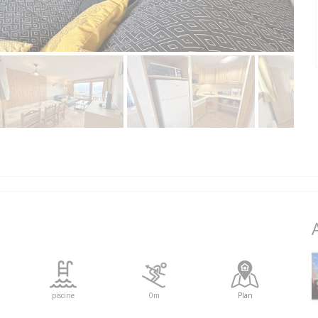
piscine
0m
Plan