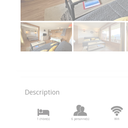
Description
1 chbre(s)
6 personne(s)
Wifi