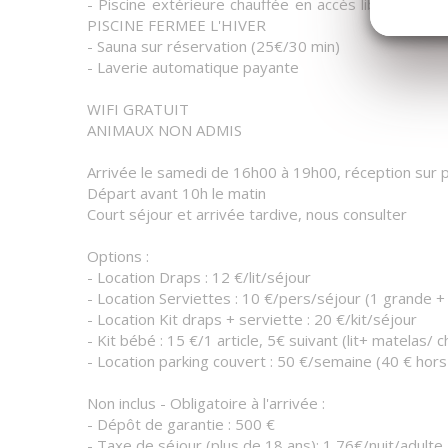
- Piscine extérieure chauffée en accès libre sur le
PISCINE FERMEE L'HIVER
- Sauna sur réservation (25€/30 min)
- Laverie automatique payante
WIFI GRATUIT
ANIMAUX NON ADMIS
Arrivée le samedi de 16h00 à 19h00, réception sur p
Départ avant 10h le matin
Court séjour et arrivée tardive, nous consulter
Options :
- Location Draps : 12 €/lit/séjour
- Location Serviettes : 10 €/pers/séjour (1 grande + 
- Location Kit draps + serviette : 20 €/kit/séjour
- Kit bébé : 15 €/1 article, 5€ suivant (lit+ matelas/ 
- Location parking couvert : 50 €/semaine (40 € hors
Non inclus - Obligatoire à l'arrivée :
- Dépôt de garantie : 500 €
- Taxe de séjour (plus de 18 ans): 1,76€/nuit/adulte