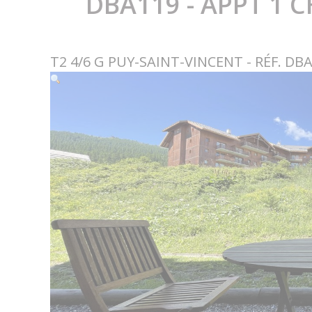
DBA119 - APPT 1 
T2 4/6 G PUY-SAINT-VINCENT - RÉF. DB