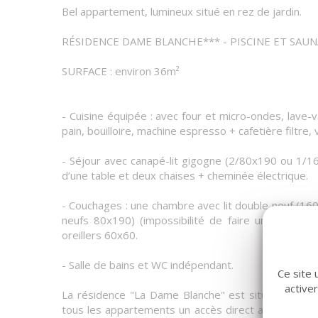
Bel appartement, lumineux situé en rez de jardin.
RÉSIDENCE DAME BLANCHE*** - PISCINE ET SAUN
SURFACE : environ 36m²
- Cuisine équipée : avec four et micro-ondes, lave-va
pain, bouilloire, machine espresso + cafetière filtre, v
- Séjour avec canapé-lit gigogne (2/80x190 ou 1/16
d’une table et deux chaises + cheminée électrique.
- Couchages : une chambre avec lit double neuf (16
neufs 80x190) (impossibilité de faire un lit dou
oreillers 60x60.
- Salle de bains et WC indépendant.
Ce site 
active
La résidence "La Dame Blanche" est située dans la 
tous les appartements un accès direct aux pistes d