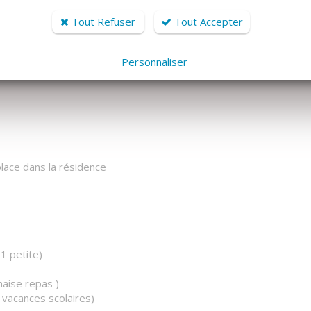
’épicerie de premières nécessité, ainsi que le magasin de
Tout Refuser
Tout Accepter
s horaires d'ouverture : ouverture juillet août - ATTENTION
Personnaliser
lace dans la résidence
1 petite)
chaise repas )
 vacances scolaires)