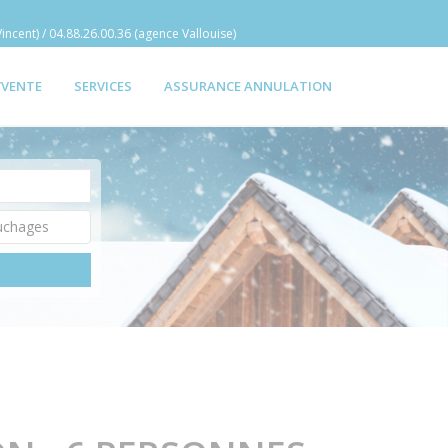
incent) / 04.88.26.00.36 (agence Vallouise)
/VENTE
SERVICES
ASSURANCE ANNULATION