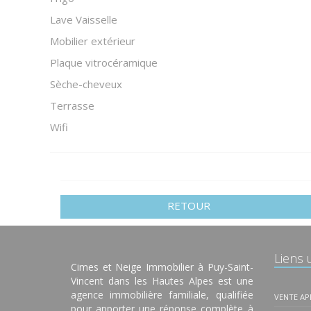
Lave Vaisselle
Mobilier extérieur
Plaque vitrocéramique
Sèche-cheveux
Terrasse
Wifi
RETOUR
Liens u
Cimes et Neige Immobilier à Puy-Saint-
Vincent dans les Hautes Alpes est une
agence immobilière familiale, qualifiée
VENTE A
pour apporter une réponse complète à