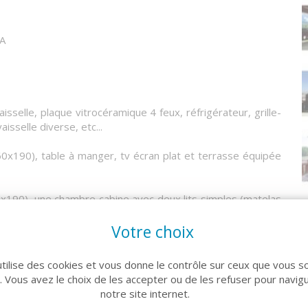
A
isselle, plaque vitrocéramique 4 feux, réfrigérateur, grille-
aisselle diverse, etc...
0x190), table à manger, tv écran plat et terrasse équipée
0x190), une chambre cabine avec deux lits simples (matelas
ble) et nombreux rangements. Lits équipés de couettes et
Votre choix
utilise des cookies et vous donne le contrôle sur ceux que vous s
r. Vous avez le choix de les accepter ou de les refuser pour navig
partie supérieure de Puy Saint Vincent 1800. Elle offre à
notre site internet.
e ski. Vous apprécierez le restaurant snack boulangerie au