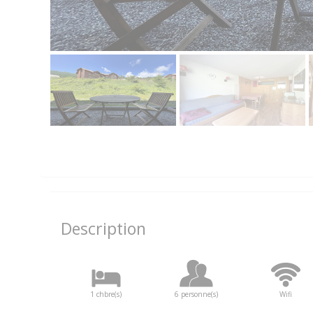
Description
1 chbre(s)
6 personne(s)
Wifi