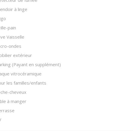
endoir à linge
igo
ille-pain
ve Vaisselle
icro-ondes
bilier extérieur
rking (Payant en supplément)
aque vitrocéramique
ur les familles/enfants
èche-cheveux
ble à manger
errasse
V