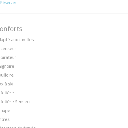
Réserver
onforts
apté aux familles
scenseur
pirateur
ignoire
uilloire
x à ski
fetière
fetière Senseo
anapé
ntres
étecteur de fumée