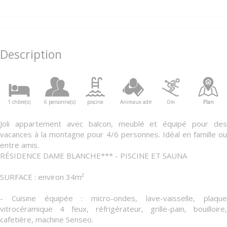
Description
1 chbre(s)
6 personne(s)
piscine
Animaux admis
0m
Plan
Joli appartement avec balcon, meublé et équipé pour des
vacances à la montagne pour 4/6 personnes. Idéal en famille ou
entre amis.
RÉSIDENCE DAME BLANCHE*** - PISCINE ET SAUNA
SURFACE : environ 34m²
- Cuisine équipée : micro-ondes, lave-vaisselle, plaque
vitrocéramique 4 feux, réfrigérateur, grille-pain, bouilloire,
cafetière, machine Senseo.