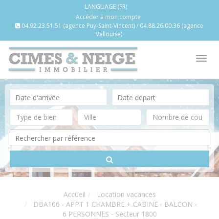
LANGUAGE (FR)
Accéder à mon compte
04.92.23.51.51 (agence Puy-Saint-Vincent) / 04.88.26.00.36 (agence
Vallouise)
Tog
nav
Accueil
Location vacances
DBA106 - APPT 1 CHAMBRE + CABINE - BALCON -
6 PERSONNES - Secteur 1800