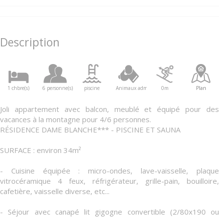
Description
1 chbre(s)
6 personne(s)
piscine
Animaux admis
0m
Plan
Joli appartement avec balcon, meublé et équipé pour des
vacances à la montagne pour 4/6 personnes.
RÉSIDENCE DAME BLANCHE*** - PISCINE ET SAUNA
SURFACE : environ 34m²
- Cuisine équipée : micro-ondes, lave-vaisselle, plaque
vitrocéramique 4 feux, réfrigérateur, grille-pain, bouilloire,
cafetière, vaisselle diverse, etc...
- Séjour avec canapé lit gigogne convertible (2/80x190 ou