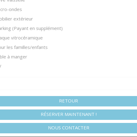
icro-ondes
bilier extérieur
rking (Payant en supplément)
aque vitrocéramique
ur les familles/enfants
ble à manger
V
RETOUR
RÉSERVER MAINTENANT !
NOUS CONTACTER