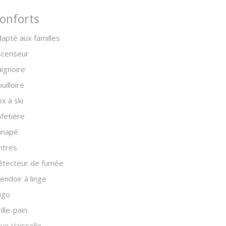
onforts
apté aux familles
scenseur
ignoire
uilloire
x à ski
fetière
anapé
ntres
étecteur de fumée
endoir à linge
igo
ille-pain
ve Vaisselle