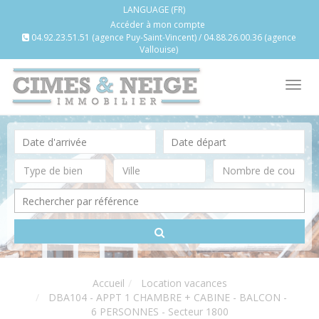
LANGUAGE (FR)
Accéder à mon compte
04.92.23.51.51 (agence Puy-Saint-Vincent) / 04.88.26.00.36 (agence
Vallouise)
Tog
nav
Accueil
Location vacances
DBA104 - APPT 1 CHAMBRE + CABINE - BALCON -
6 PERSONNES - Secteur 1800