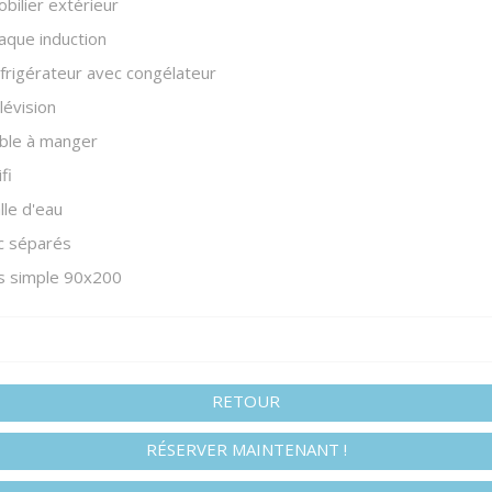
bilier extérieur
aque induction
frigérateur avec congélateur
lévision
ble à manger
fi
lle d'eau
c séparés
ts simple 90x200
RETOUR
RÉSERVER MAINTENANT !