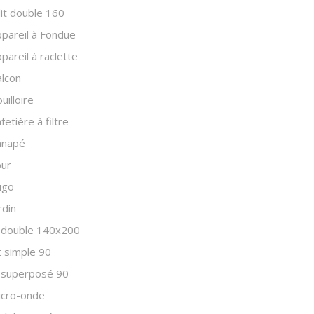
lit double 160
pareil à Fondue
pareil à raclette
lcon
uilloire
fetière à filtre
anapé
our
igo
rdin
t double 140x200
t simple 90
t superposé 90
icro-onde