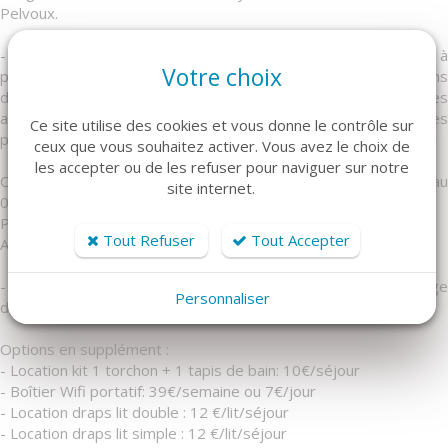
Pelvoux.
- Activités : Domaine skiable, de nombreuses randonnées à
Votre choix
proximités (Glacier blanc et noir, le Lac de l'Eychauda…), chemins
de VTT, tir à l'arc, parapente, balade à cheval, les marchés des
artisans, expositions,... venez découvrir le patrimoine et les
Ce site utilise des cookies et vous donne le contrôle sur
paysages situés au cœur du Parc National des Écrins.
ceux que vous souhaitez activer. Vous avez le choix de
les accepter ou de les refuser pour naviguer sur notre
Court séjour et arrivée tardive, nous consulter au
site internet.
04.88.26.00.36.
Plus d'infos : sur le site de l'agence cimesetneige.com
Tout Refuser
Tout Accepter
Arrivée le samedi de 16h00 à 18h00
- Attention! La remise des clés se fait à l'agence Cimes et Neige
Personnaliser
de Vallouise.
Options en supplément :
- Location kit 1 torchon + 1 tapis de bain: 10€/séjour
- Boîtier Wifi portatif: 39€/semaine ou 7€/jour
- Location draps lit double : 12 €/lit/séjour
- Location draps lit simple : 12 €/lit/séjour