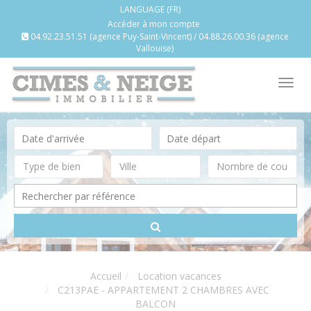
LANGUAGE (FR)
Accéder à mon compte
04.92.23.51.51 (agence Puy-Saint-Vincent) / 04.88.26.00.36 (agence
Vallouise)
Tog
nav
Accueil
Location vacances
C213PAE - APPARTEMENT 2 CHAMBRES AVEC
BALCON