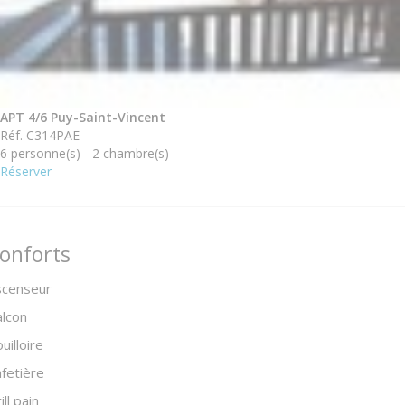
APT 4/6 Puy-Saint-Vincent
Réf. C314PAE
6 personne(s) - 2 chambre(s)
Réserver
onforts
scenseur
lcon
uilloire
fetière
ill pain