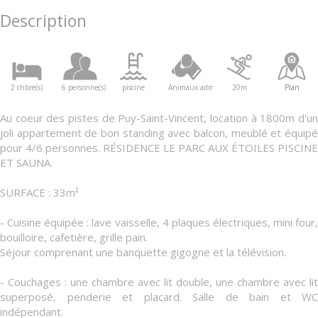
Description
2 chbre(s)
6 personne(s)
piscine
Animaux admis
20m
Plan
Au coeur des pistes de Puy-Saint-Vincent, location à 1800m d'un
joli appartement de bon standing avec balcon, meublé et équipé
pour 4/6 personnes. RÉSIDENCE LE PARC AUX ÉTOILES PISCINE
ET SAUNA.
SURFACE : 33m²
- Cuisine équipée : lave vaisselle, 4 plaques électriques, mini four,
bouilloire, cafetière, grille pain.
Séjour comprenant une banquette gigogne et la télévision.
- Couchages : une chambre avec lit double, une chambre avec lit
superposé, penderie et placard. Salle de bain et WC
indépendant.