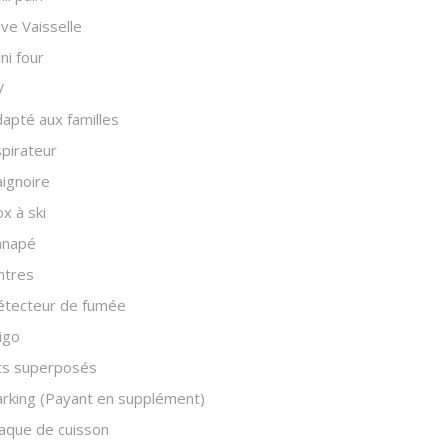
ve Vaisselle
ni four
V
apté aux familles
pirateur
ignoire
x à ski
anapé
ntres
étecteur de fumée
igo
ts superposés
rking (Payant en supplément)
aque de cuisson