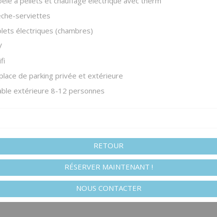
êle à pellets et chauffage électrique avec therm
che-serviettes
lets électriques (chambres)
V
fi
place de parking privée et extérieure
ble extérieure 8-12 personnes
RETOUR
RÉSERVER MAINTENANT !
NOUS CONTACTER