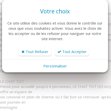
sur le plan fourni.
Votre choix
Exposée sud-est, la maison bénéficie d’un bel ensoleillement et
d’une vue sur les
Ce site utilise des cookies et vous donne le contrôle sur
montagnes ou les pistes. Les départs de randonnée sont
ceux que vous souhaitez activer. Vous avez le choix de
accessibles directement
les accepter ou de les refuser pour naviguer sur notre
depuis le logement, tandis que les pistes et les commerces se
site internet.
trouvent à seulement 500 mètres. La région proche regorge de
possibilités. Des classeurs avec plus de 250
randonnées bien documentées sont à votre disposition.
Tout Refuser
Tout Accepter
Un lieu authentique et confortable, parfait pour des vacances à la
montagne, en
Personnaliser
famille ou entre amis.
LE CHAT TOT
Pensé pour accueillir jusqu’à 4 personnes, LE CHAT TOT (65 m2)
offre un espace de
vie convivial et plein de charme où il fait bon se retrouver après
une journée en
montagne.