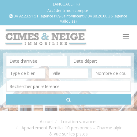
LANGUAGE (FR)
Accéder à mon compte
04.92.23.51.51 (agence Puy-Saint-Vincent) / 04.88.26.00.36 (agence
Vallouise)
Tog
nav
Accueil
Location vacances
Appartement Familial 10 personnes – Charme alpin
& vue sur les pistes