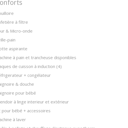
onforts
uilloire
fetière à filtre
our & Micro-onde
ille-pain
tte aspirante
chine à pain et trancheuse disponibles
aques de cuisson à induction (4)
frigerateur + congélateur
ignoire & douche
ignoire pour bébé
endoir à linge interieur et extérieur
t pour bébé + accessoires
chine à laver