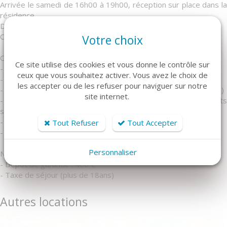
Arrivée le samedi de 16h00 à 19h00, réception sur place dans la
résidence
Départ avant 10h le matin
Court séjour et arrivée tardive, nous consulter
Votre choix
Options :
Ce site utilise des cookies et vous donne le contrôle sur
- Location draps lit double : 15 €/lit/séjour
ceux que vous souhaitez activer. Vous avez le choix de
- Location draps lit simple : 15 €/lit/séjour
les accepter ou de les refuser pour naviguer sur notre
- Location kit serviettes : 15 €/pers/séjour (1 grande + 1 petite)
site internet.
- Kit linge (draps et serviettes) : 35 € draps double + 2 kits
serviettes / 29 € draps simple + 1 kit serviettes
- Kit bébé : 15 € (lit + matelas / chaise repas / baignoire)
Tout Refuser
Tout Accepter
- Location parking couvert : 50 €/semaine
Personnaliser
Non inclus - Obligatoire à l'arrivée :
- Dépôt de garantie : 400 €
- Taxe de séjour (plus de 18ans)
Autres locations