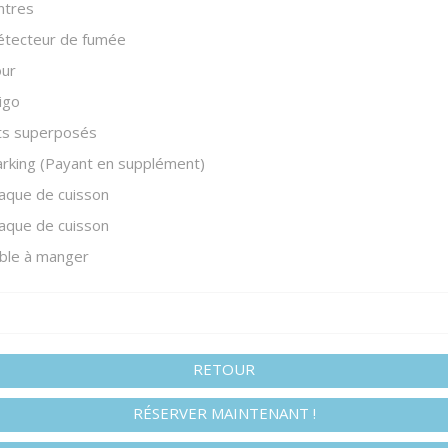
ntres
étecteur de fumée
our
igo
ts superposés
rking (Payant en supplément)
aque de cuisson
aque de cuisson
ble à manger
RETOUR
RÉSERVER MAINTENANT !