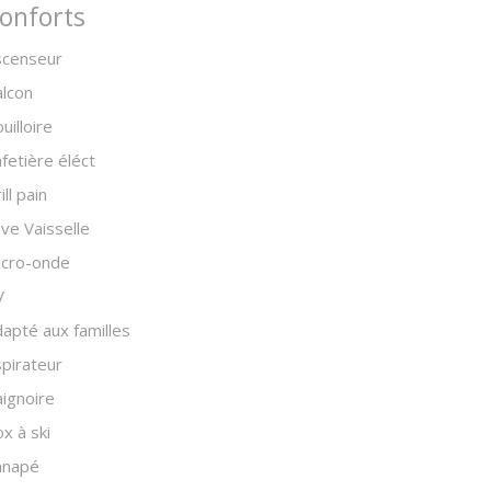
onforts
scenseur
lcon
uilloire
fetière éléct
ill pain
ve Vaisselle
icro-onde
V
apté aux familles
pirateur
ignoire
x à ski
anapé