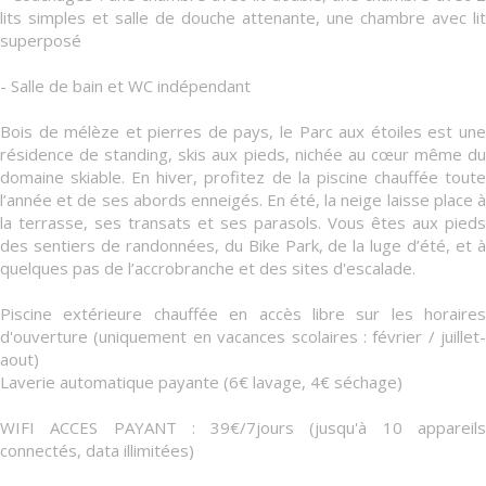
lits simples et salle de douche attenante, une chambre avec lit
superposé
- Salle de bain et WC indépendant
Bois de mélèze et pierres de pays, le Parc aux étoiles est une
résidence de standing, skis aux pieds, nichée au cœur même du
domaine skiable. En hiver, profitez de la piscine chauffée toute
l’année et de ses abords enneigés. En été, la neige laisse place à
la terrasse, ses transats et ses parasols. Vous êtes aux pieds
des sentiers de randonnées, du Bike Park, de la luge d’été, et à
quelques pas de l’accrobranche et des sites d'escalade.
Piscine extérieure chauffée en accès libre sur les horaires
d'ouverture (uniquement en vacances scolaires : février / juillet-
aout)
Laverie automatique payante (6€ lavage, 4€ séchage)
WIFI ACCES PAYANT : 39€/7jours (jusqu'à 10 appareils
connectés, data illimitées)