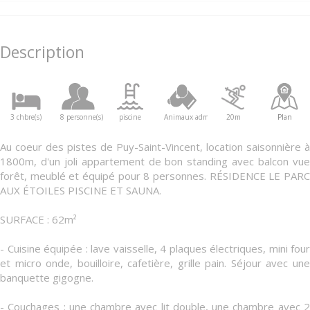
Description
3 chbre(s)
8 personne(s)
piscine
Animaux admis
20m
Plan
Au coeur des pistes de Puy-Saint-Vincent, location saisonnière à
1800m, d'un joli appartement de bon standing avec balcon vue
forêt, meublé et équipé pour 8 personnes. RÉSIDENCE LE PARC
AUX ÉTOILES PISCINE ET SAUNA.
SURFACE : 62m²
- Cuisine équipée : lave vaisselle, 4 plaques électriques, mini four
et micro onde, bouilloire, cafetière, grille pain. Séjour avec une
banquette gigogne.
- Couchages : une chambre avec lit double, une chambre avec 2