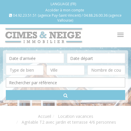
LANGUAGE (FR)
Accéder à mon compte
04.92.23.51.51 (agence Puy-Saint-Vincent) / 04.88.26.00.36 (agence
Vallouise)
Tog
nav
Accueil
Location vacances
Agréable T2 avec jardin et terrasse 4/6 personnes