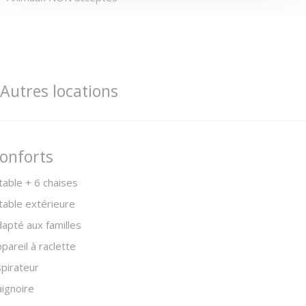
Autres locations
onforts
table + 6 chaises
table extérieure
apté aux familles
pareil à raclette
pirateur
ignoire