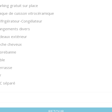
rking gratuit sur place
aque de cuisson vitrocéramique
frigérateur-Congélateur
angements divers
deaux extérieur
èche cheveux
torebanne
ble
errasse
V
C séparé
RETOUR