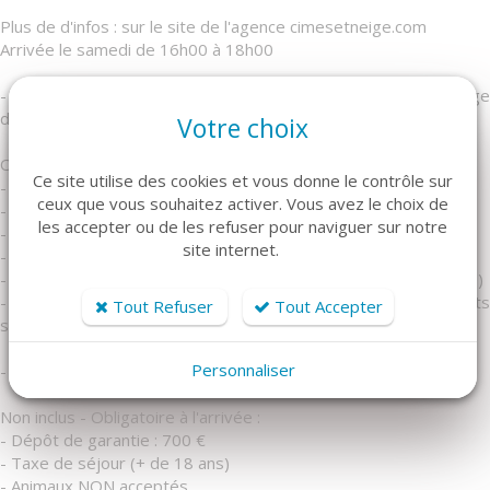
Plus de d'infos : sur le site de l'agence cimesetneige.com
Arrivée le samedi de 16h00 à 18h00
- Attention! La remise des clés se fait à l'agence Cimes et Neige
de Vallouise.
Votre choix
Options en supplément :
Ce site utilise des cookies et vous donne le contrôle sur
- Location kit 1 torchon + 1 tapis de bain: 10€/séjour
ceux que vous souhaitez activer. Vous avez le choix de
- Boîtier Wifi portatif: 39€/semaine ou 7€/jour
les accepter ou de les refuser pour naviguer sur notre
- Location draps lit double : 12 €/lit/séjour
site internet.
- Location draps lit simple : 12 €/lit/séjour
- Location kit serviettes : 10 €/pers/séjour (1 grande + 1 petite)
- Kit linge (draps et serviettes) : 20 € (draps double + 2 kits
Tout Refuser
Tout Accepter
serviettes / draps simple + 1 kit serviettes)
Personnaliser
- Ménage de fin de séjour : 100 €
Non inclus - Obligatoire à l'arrivée :
- Dépôt de garantie : 700 €
- Taxe de séjour (+ de 18 ans)
- Animaux NON acceptés