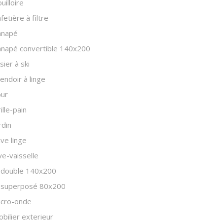
uilloire
fetière à filtre
anapé
anapé convertible 140x200
sier à ski
endoir à linge
our
ille-pain
rdin
ve linge
ve-vaisselle
t double 140x200
t superposé 80x200
icro-onde
bilier exterieur