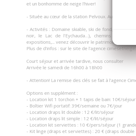
et un bonhomme de neige l'hiver!
- Située au cœur de la station Pelvoux. Au 2ieme éta
- Activités : Domaine skiable, ski de fond, luge, s
noir, le Lac de l'Eychauda…), chemins de VTT, 
expositions,... venez découvrir le patrimoine et les 
Plus de d'infos : sur le site de l'agence cimesetneig
Court séjour et arrivée tardive, nous consulter
Arrivée le samedi de 16h00 à 18h00
- Attention! La remise des clés se fait à l'agence Cim
Options en supplément :
- Location kit 1 torchon + 1 tapis de bain: 10€/séjour
- Boîtier Wifi portatif: 39€/semaine ou 7€/jour
- Location draps lit double : 12 €/lit/séjour
- Location draps lit simple : 12 €/lit/séjour
- Location kit serviettes : 10 €/pers/séjour (1 grand
- Kit linge (draps et serviettes) : 20 € (draps double