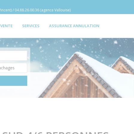
incent) / 04.88.26.00.36 (agence Vallouise)
/VENTE
SERVICES
ASSURANCE ANNULATION