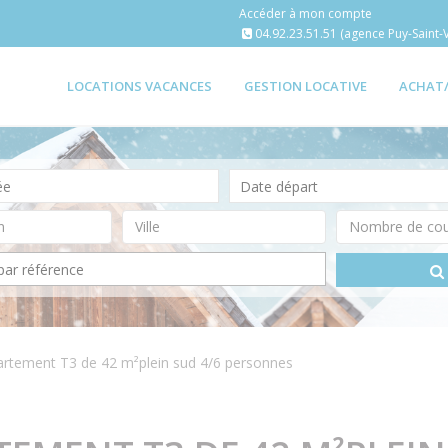
Accéder à mon compte
04.92.23.51.51 (agence Puy-Saint-V
LOCATIONS VACANCES
GESTION LOCATIVE
ACHAT
artement T3 de 42 m²plein sud 4/6 personnes