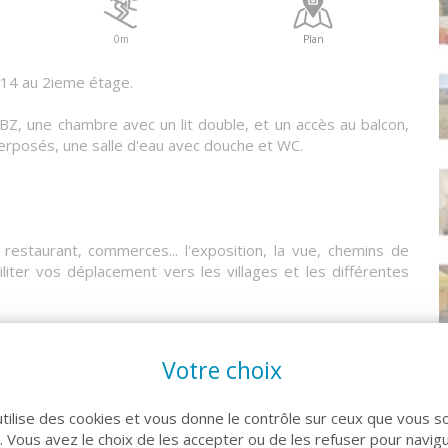
0m
Plan
14 au 2ieme étage.
BZ, une chambre avec un lit double, et un accès au balcon,
perposés, une salle d'eau avec douche et WC.
estaurant, commerces... l'exposition, la vue, chemins de
liter vos déplacement vers les villages et les différentes
ces vous offrira tout le confort nécessaire pour profiter de
Votre choix
utilise des cookies et vous donne le contrôle sur ceux que vous s
 à proximité des pistes, idéal pour faire du ski, de la luge,
r. Vous avez le choix de les accepter ou de les refuser pour navig