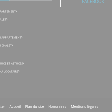
FACEBOOK
PPARTEMENT
ALET
N APPARTEMENT
 CHALET
TRUCS ET ASTUCES
 DU LOCATAIRE
xter
-
Accueil
-
Plan du site
-
Honoraires
-
Mentions légales
-