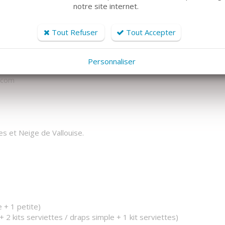
notre site internet.
ge de la Résidence.
Tout Refuser
Tout Accepter
ki de randonnée, de nombreuses randonnées (Glacier blanc et
parapente, balade à cheval, les marchés des artisans,
Personnaliser
paysages situés au cœur du Parc National des Écrins.
e.com
es et Neige de Vallouise.
e + 1 petite)
 + 2 kits serviettes / draps simple + 1 kit serviettes)