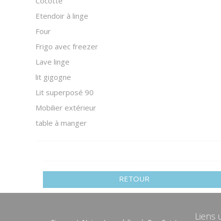
Cocotte
Etendoir à linge
Four
Frigo avec freezer
Lave linge
lit gigogne
Lit superposé 90
Mobilier extérieur
table à manger
RETOUR
Liens u