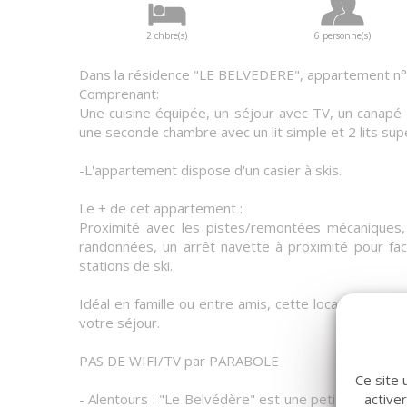
2 chbre(s)
6 personne(s)
Dans la résidence "LE BELVEDERE", appartement n°
Comprenant:
Une cuisine équipée, un séjour avec TV, un canapé 
une seconde chambre avec un lit simple et 2 lits su
-L'appartement dispose d'un casier à skis.
Le + de cet appartement :
Proximité avec les pistes/remontées mécaniques, r
randonnées, un arrêt navette à proximité pour faci
stations de ski.
Idéal en famille ou entre amis, cette location vacan
votre séjour.
PAS DE WIFI/TV par PARABOLE
Ce site 
- Alentours : "Le Belvédère" est une petite Résidence
active