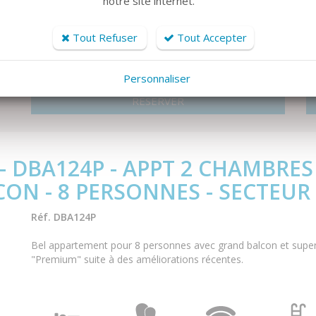
notre site internet.
Tout Refuser
Tout Accepter
2 chbre(s)
8 personne(s)
Wifi
Personnaliser
RÉSERVER
- DBA124P - APPT 2 CHAMBRE
ON - 8 PERSONNES - SECTEUR
Réf. DBA124P
Bel appartement pour 8 personnes avec grand balcon et supe
"Premium" suite à des améliorations récentes.