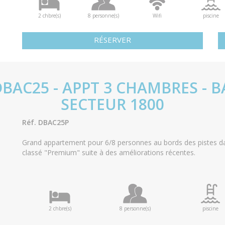
2 chbre(s)
8 personne(s)
Wifi
piscine
RÉSERVER
DBAC25 - APPT 3 CHAMBRES - B
SECTEUR 1800
Réf. DBAC25P
Grand appartement pour 6/8 personnes au bords des pistes d
classé "Premium" suite à des améliorations récentes.
2 chbre(s)
8 personne(s)
piscine