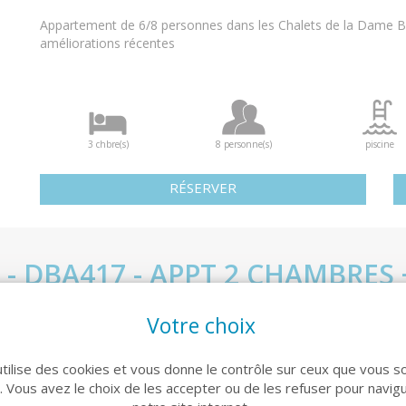
Appartement de 6/8 personnes dans les Chalets de la Dame B
améliorations récentes
3 chbre(s)
8 personne(s)
piscine
RÉSERVER
 - DBA417 - APPT 2 CHAMBRES
ON - 8 PERSONNES - SECTEUR
Votre choix
Réf. DBA417P
utilise des cookies et vous donne le contrôle sur ceux que vous s
Grand appartement pour 6/8 personnes avec balcon exposé S
r. Vous avez le choix de les accepter ou de les refuser pour navig
des améliorations récentes.