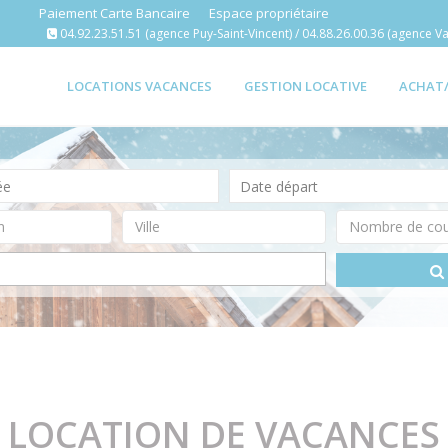
Paiement Carte Bancaire
Espace propriétaire
04.92.23.51.51 (agence Puy-Saint-Vincent) / 04.88.26.00.36 (agence Va
LOCATIONS VACANCES
GESTION LOCATIVE
ACHAT
LOCATION DE VACANCES