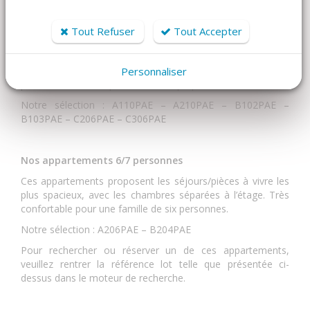
Nos appartements 6/7 personnes
Tout Refuser
Tout Accepter
Moins chers que les chalets duplex, ils permettent pour
autant de loger autant de personnes. Pratique si vous
voyagez avec beaucoup d’enfants, ces appartements
Personnaliser
possèdent souvent plusieurs lits superposés.
Notre sélection : A110PAE – A210PAE – B102PAE –
B103PAE – C206PAE – C306PAE
Nos appartements 6/7 personnes
Ces appartements proposent les séjours/pièces à vivre les
plus spacieux, avec les chambres séparées à l’étage. Très
confortable pour une famille de six personnes.
Notre sélection : A206PAE – B204PAE
Pour rechercher ou réserver un de ces appartements,
veuillez rentrer la référence lot telle que présentée ci-
dessus dans le moteur de recherche.