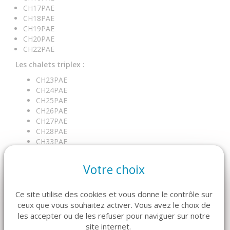
CH17PAE
CH18PAE
CH19PAE
CH20PAE
CH22PAE
Les chalets triplex :
CH23PAE
CH24PAE
CH25PAE
CH26PAE
CH27PAE
CH28PAE
CH33PAE
Votre choix
Ce site utilise des cookies et vous donne le contrôle sur
ceux que vous souhaitez activer. Vous avez le choix de
EN SAVOIR PLUS SUR NOS CHALETS AVEC TERRASSE
les accepter ou de les refuser pour naviguer sur notre
site internet.