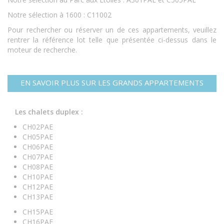
Notre sélection à 1600 : C11002
Pour rechercher ou réserver un de ces appartements, veuillez
rentrer la référence lot telle que présentée ci-dessus dans le
moteur de recherche.
EN SAVOIR PLUS SUR LES GRANDS APPARTEMENTS
Les chalets duplex :
CH02PAE
CH05PAE
CH06PAE
CH07PAE
CH08PAE
CH10PAE
CH12PAE
CH13PAE
CH15PAE
CH16PAE