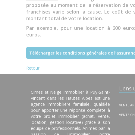
proposée au moment de la réservation de v
franchises varie selon la cause. Le coût d
montant total de votre location.
Par exemple, pour une location à 600 euros
euros.
Télécharger les conditions générales de l’assuran
Retour
Liens u
Cimes et Neige Immobilier à Puy-Saint-
Vincent dans les Hautes Alpes est une
agence immobilière familiale, qualifiée
VENTE A
pour apporter une réponse complète à
VENTE CH
votre projet immobilier (achat, vente,
location, gestion locative) grâce à son
équipe de professionnels. Animés par la
passion de l'immobilier, notre