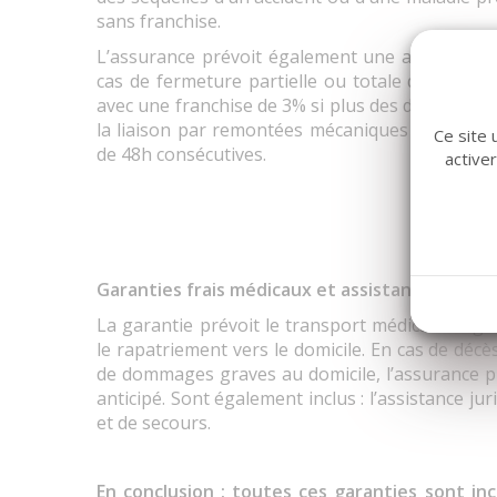
sans franchise.
L’assurance prévoit également une annulatio
cas de fermeture partielle ou totale du domain
avec une franchise de 3% si plus des deux tiers
la liaison par remontées mécaniques entre les
Ce site 
de 48h consécutives.
active
Garanties frais médicaux et assistance aux p
La garantie prévoit le transport médical d’urge
le rapatriement vers le domicile. En cas de décè
de dommages graves au domicile, l’assurance p
anticipé. Sont également inclus : l’assistance jur
et de secours.
En conclusion
: toutes ces garanties sont inc