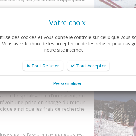
n pour manque ou excès de neige, en
Votre choix
e skiable. Les garanties s’appliquent
 du domaine skiable sont fermés, ou si
 stations du domaine est fermée plus
utilise des cookies et vous donne le contrôle sur ceux que vous s
r. Vous avez le choix de les accepter ou de les refuser pour navig
notre site internet.
Tout Refuser
Tout Accepter
ersonnes
Personnaliser
nce, l’envoi d’un médecin sur place et
s ou d’hospitalisation d’un parent, ou
révoit une prise en charge du retour
idique ainsi que les frais de recherche
luses dans l’assurance qui vous est