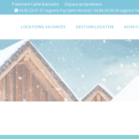
Paiement Carte Bancaire
Espace propriétaire
04.92.23.51.51 (agence Puy-Saint-Vincent) / 04.88.26.00.36 (agence Va
LOCATIONS VACANCES
GESTION LOCATIVE
ACHAT